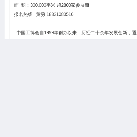
面 积：300,000平米 超2800家参展商
报名热线: 黄勇 18321089516
中国工博会自1999年创办以来，历经二十余年发展创新，
（UFI）认证、中国工业领域规模最大、功能最全、水平最
贸交流合作平台。自2015年起，中国工博会已正式移师国
交通枢纽，是目前世界上面积最大的会展综合体。
展品范围：
数控机床与金属加工展：金属切削机床、金属成形机床、特
具、刀具、工夹具及相关产品
工业自动化展：生产及过程自动化、电气系统、工业IT与制
节能与工业配套展
新一代信息技术应用展
能源技术与设备展