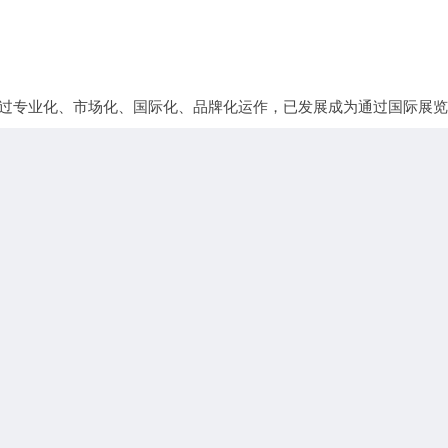
通过专业化、市场化、国际化、品牌化运作，已发展成为通过国际展
高、影响力最强的展览盛会之一，是我国工业领域面向世界的一个重
家会展中心（上海）。国家会展中心（上海）位于上海虹桥CBD核心区
种加工机床、数控系统、数显装置和机床电器、机床零部件及辅助设
造业信息化、微系统技术