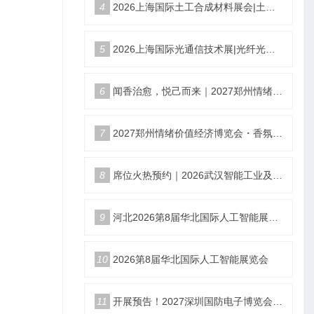
4
2026上海国际土工合成材料展会|土工膜、土工布展|土工合成材料仪器、设备展览会
5
2026上海国际光通信技术展|光纤光缆、光模块展|光通信设备展览会
6
闻香治愈，悦己而来｜2027郑州情绪价值经济博览会香氛产业馆
7
2027郑州情绪价值经济博览会・香氛产业馆
8
席位火热预约｜2026武汉智能工业及自动化展9月22日盛大开幕
9
河北2026第8届华北国际人工智能展览会
10
2026第8届华北国际人工智能展览会
11
开展预告！2027深圳国防电子博览会4月9日开展！