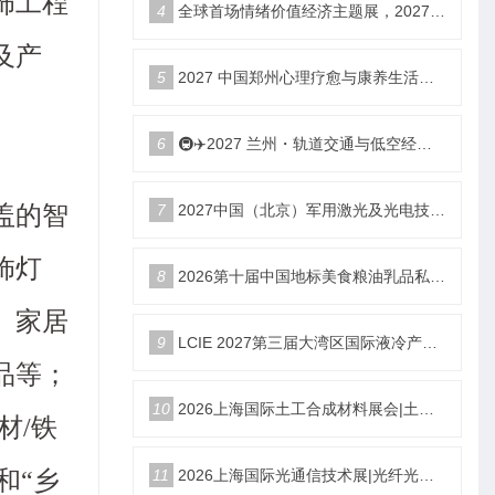
饰工程
4
全球首场情绪价值经济主题展，2027郑州国际情绪价值经济博览会
及产
5
2027 中国郑州心理疗愈与康养生活产业博览会
6
🚇✈️2027 兰州・轨道交通与低空经济展览会即将启幕！
7
2027中国（北京）军用激光及光电技术展览会
盖的智
饰灯
8
2026第十届中国地标美食粮油乳品私域新渠道团长大会
、家居
9
LCIE 2027第三届大湾区国际液冷产业大会暨展览会（深圳）
品等；
10
2026上海国际土工合成材料展会|土工膜、土工布展|土工合成材料仪器、设备展览会
材/铁
11
2026上海国际光通信技术展|光纤光缆、光模块展|光通信设备展览会
和“乡