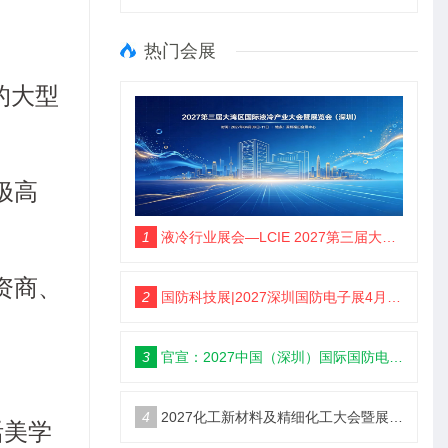
热门会展
题的大型
极高
1
液冷行业展会—LCIE 2027第三届大湾区国际液冷产业大会暨展览会（深圳）
资商、
2
国防科技展|2027深圳国防电子展4月9日启幕
3
官宣：2027中国（深圳）国际国防电子博览会
4
2027化工新材料及精细化工大会暨展览会定档苏州
活美学