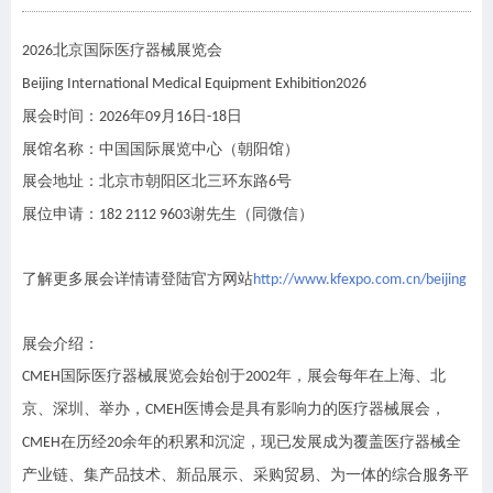
北京国际医疗器械展览会
202
6
Beijing International Medical Equipment Exhibition
2026
展会时间
：
年
月
日
日
202
6
0
9
16
-
18
展馆名称
：
中国国际展览中心（朝阳馆）
展会地址
：
北京市朝阳区北三环东路
号
6
展位申请：
谢先生（同微信）
182 2112 9603
了解更多展会详情请登陆官方网站
http://www.kfexpo.com.cn/beijing
展会介绍：
国际医疗器械展览会始创于
年，展会每年在上海、北
CMEH
2002
京、深圳、举办，
医博会是
具
有影响力的医疗器械展会
，
CMEH
在历经
余
年的积累和沉淀，现已发展成为覆盖医疗器械全
CMEH
20
产业链、集产品技术、新品展示、采购贸易、为一体的综合服务平