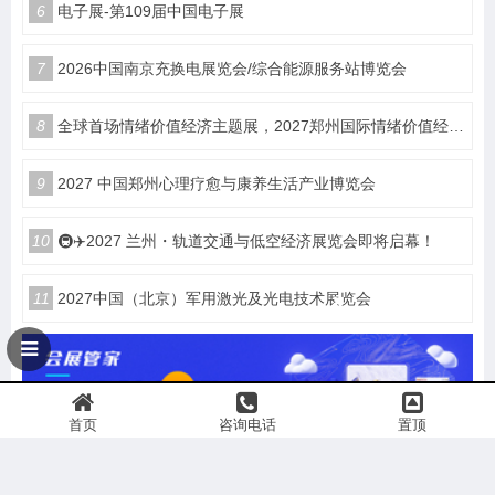
6
电子展-第109届中国电子展
7
2026中国南京充换电展览会/综合能源服务站博览会
8
全球首场情绪价值经济主题展，2027郑州国际情绪价值经济博览会
9
2027 中国郑州心理疗愈与康养生活产业博览会
10
🚇✈️2027 兰州・轨道交通与低空经济展览会即将启幕！
11
2027中国（北京）军用激光及光电技术展览会
首页
咨询电话
置顶