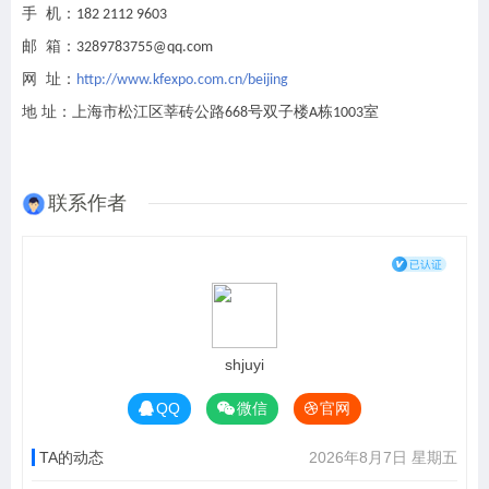
手
机：
182 2112 9603
邮
箱：
3289783755@qq.com
网
址：
http://www.kfexpo.com.cn/beijing
地
址：上海市松江区莘砖公路
号双子楼
栋
室
668
A
1003
联系作者
shjuyi
QQ
微信
官网
TA的动态
2026年8月7日 星期五