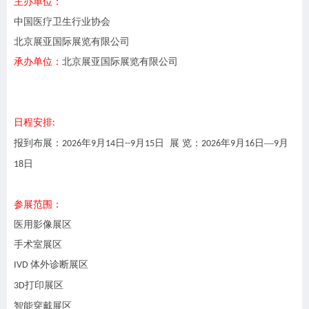
主办单位：
中国医疗卫生行业协会
北京展亚国际展览有限公司
承办单位：
北京展亚国际展览有限公司
日程安排
:
报到布展：
年
月
日
月
日
展
览：
年
月
日
—
月
202
6
9
14
--
9
15
202
6
9
16
9
日
18
参展范围：
医用影像展区
手术室展区
体外诊断展区
IVD
打印展区
3D
智能穿戴展区